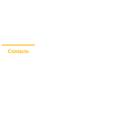
o
Sobre Nosotros
Portafolio
tenibilidad Integral
Contacto
A+